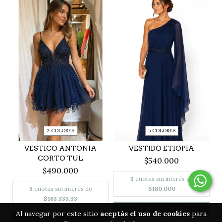
2 COLORES
5 COLORES
VESTICO ANTONIA
VESTIDO ETIOPIA
CORTO TUL
$540.000
$490.000
3
cuotas sin interés de
3
cuotas sin interés de
$180.000
$163.333,33
AGREGAR AL CARRITO
Al navegar por este sitio
aceptás el uso de cookies
para
AGREGAR AL CARRITO