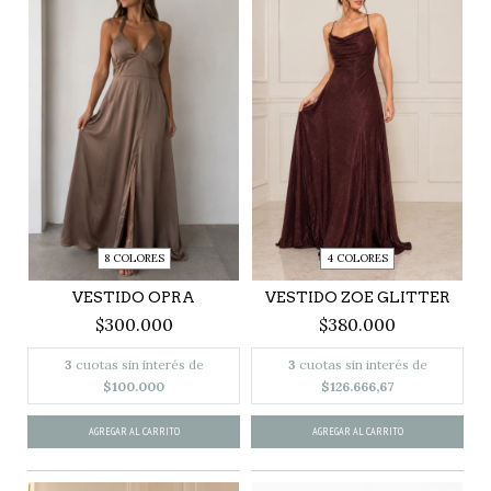
8 COLORES
4 COLORES
VESTIDO OPRA
VESTIDO ZOE GLITTER
$300.000
$380.000
3
cuotas sin interés de
3
cuotas sin interés de
$100.000
$126.666,67
AGREGAR AL CARRITO
AGREGAR AL CARRITO