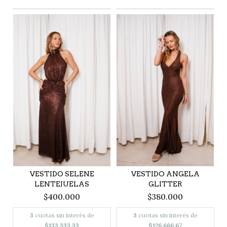
VESTIDO SELENE
VESTIDO ANGELA
LENTEJUELAS
GLITTER
$400.000
$380.000
3
cuotas sin interés de
3
cuotas sin interés de
$133.333,33
$126.666,67