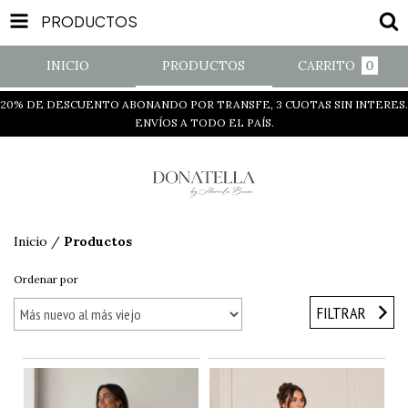
PRODUCTOS
INICIO
PRODUCTOS
CARRITO
0
20% DE DESCUENTO ABONANDO POR TRANSFE, 3 CUOTAS SIN INTERES.
ENVÍOS A TODO EL PAÍS.
Inicio
/
Productos
Ordenar por
FILTRAR