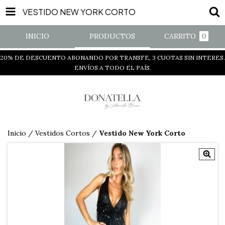
VESTIDO NEW YORK CORTO
INICIO
PRODUCTOS
CARRITO
0
20% DE DESCUENTO ABONANDO POR TRANSFE, 3 CUOTAS SIN INTERES.
ENVÍOS A TODO EL PAÍS.
Inicio
/
Vestidos Cortos
/
Vestido New York Corto