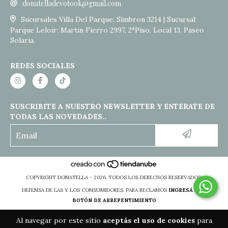
donatelladevotook@gmail.com
Sucursales Villa Del Parque: Simbron 3214 | Sucursal
Parque Leloir: Martin Fierro 2997, 2°Piso, Local 13. Paseo
Solaria.
REDES SOCIALES
SUSCRIBITE A NUESTRO NEWSLETTER Y ENTERATE DE
TODAS LAS NOVEDADES..
COPYRIGHT DONATELLA - 2026. TODOS LOS DERECHOS RESERVADOS.
DEFENSA DE LAS Y LOS CONSUMIDORES. PARA RECLAMOS
INGRESÁ ACÁ.
BOTÓN DE ARREPENTIMIENTO
Al navegar por este sitio
aceptás el uso de cookies
para