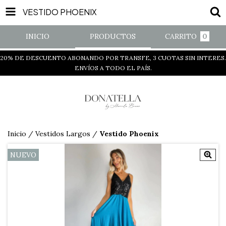
VESTIDO PHOENIX
INICIO
PRODUCTOS
CARRITO
0
20% DE DESCUENTO ABONANDO POR TRANSFE, 3 CUOTAS SIN INTERES.
ENVÍOS A TODO EL PAÍS.
Inicio
/
Vestidos Largos
/
Vestido Phoenix
NUEVO